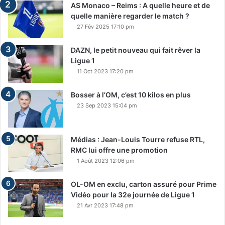
,
AS Monaco – Reims : A quelle heure et de
M
quelle manière regarder le match ?
a
27 Fév 2025 17:10 pm
n
u
DAZN, le petit nouveau qui fait rêver la
L
Ligue 1
o
11 Oct 2023 17:20 pm
n
j
Bosser à l’OM, c’est 10 kilos en plus
o
23 Sep 2023 15:04 pm
n
l
e
Médias : Jean-Louis Tourre refuse RTL,
s
RMC lui offre une promotion
e
n
1 Août 2023 12:06 pm
t
a
OL-OM en exclu, carton assuré pour Prime
i
Vidéo pour la 32e journée de Ligue 1
t
21 Avr 2023 17:48 pm
v
e