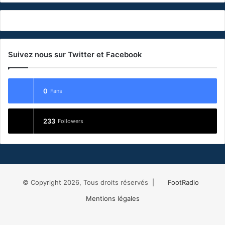
n
i
r
Suivez nous sur Twitter et Facebook
0
Fans
233
Followers
© Copyright 2026, Tous droits réservés |
FootRadio
Mentions légales
Facebook
X
RSS