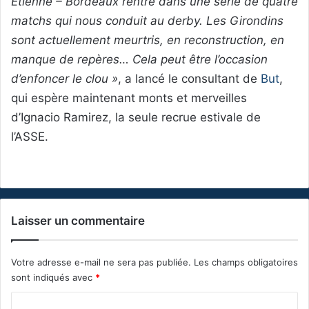
Étienne – Bordeaux rentre dans une série de quatre
matchs qui nous conduit au derby. Les Girondins
sont actuellement meurtris, en reconstruction, en
manque de repères… Cela peut être l’occasion
d’enfoncer le clou »
, a lancé le consultant de
But
,
qui espère maintenant monts et merveilles
d’Ignacio Ramirez, la seule recrue estivale de
l’ASSE.
Laisser un commentaire
Votre adresse e-mail ne sera pas publiée.
Les champs obligatoires
sont indiqués avec
*
C