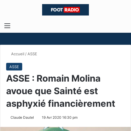
Menu
R
Accueil
/
ASSE
ASSE
ASSE : Romain Molina
avoue que Sainté est
asphyxié financièrement
Claude Dautel
19 Avr 2020 16:30 pm