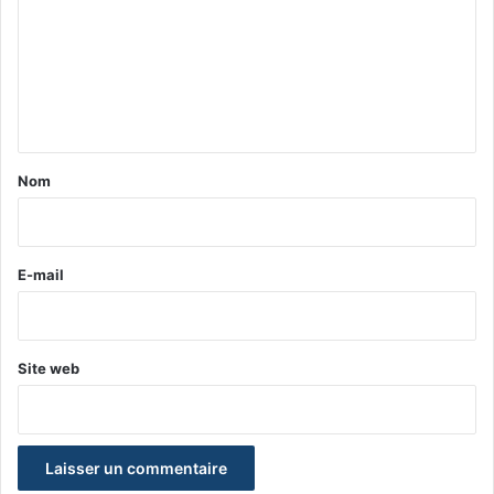
m
m
e
n
t
a
Nom
i
r
e
E-mail
*
Site web