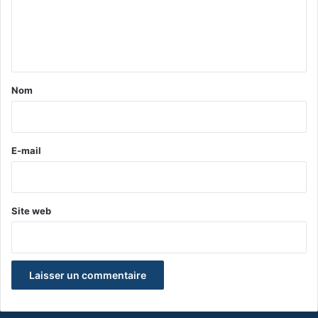
m
e
n
t
a
Nom
i
r
e
E-mail
*
Site web