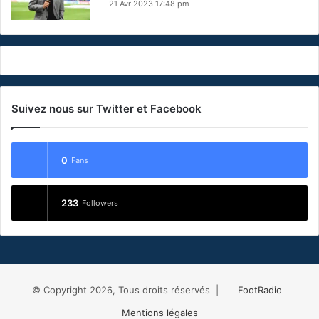
h
21 Avr 2023 17:48 pm
s
!
Suivez nous sur Twitter et Facebook
0
Fans
233
Followers
© Copyright 2026, Tous droits réservés |
FootRadio
Mentions légales