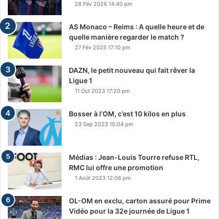
t
28 Fév 2026 14:40 pm
e
u
s
r
AS Monaco – Reims : A quelle heure et de
a
e
quelle manière regarder le match ?
n
d
s
27 Fév 2025 17:10 pm
e
N
l
e
DAZN, le petit nouveau qui fait rêver la
a
t
Ligue 1
L
f
11 Oct 2023 17:20 pm
1
l
s
i
Bosser à l’OM, c’est 10 kilos en plus
a
x
23 Sep 2023 15:04 pm
n
s
l
Médias : Jean-Louis Tourre refuse RTL,
e
RMC lui offre une promotion
s
m
1 Août 2023 12:06 pm
a
t
OL-OM en exclu, carton assuré pour Prime
c
Vidéo pour la 32e journée de Ligue 1