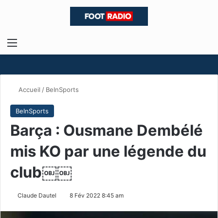
Menu
R
Accueil
/
BeInSports
BeInSports
Barça : Ousmane Dembélé
mis KO par une légende du
club￼￼
Claude Dautel
8 Fév 2022 8:45 am