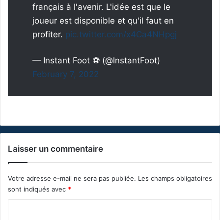
français à l'avenir. L'idée est que le
joueur est disponible et qu'il faut en
profiter.
pic.twitter.com/x4Ca4NHpgj
— Instant Foot ⚽️ (@lnstantFoot)
February 7, 2022
Laisser un commentaire
Votre adresse e-mail ne sera pas publiée.
Les champs obligatoires
sont indiqués avec
*
C