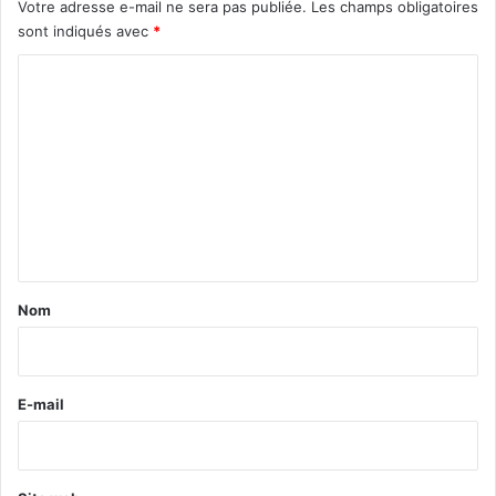
Votre adresse e-mail ne sera pas publiée.
Les champs obligatoires
sont indiqués avec
*
C
o
m
m
e
n
t
a
Nom
i
r
e
E-mail
*