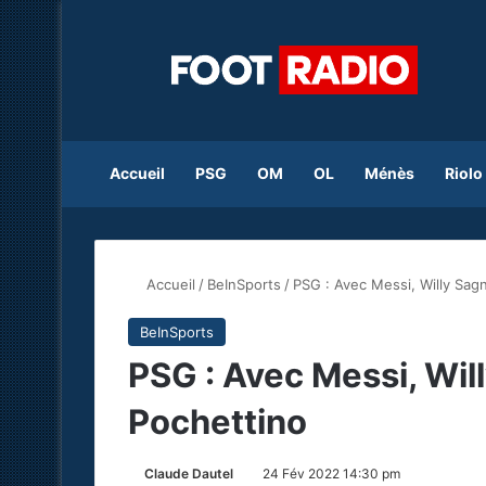
Accueil
PSG
OM
OL
Ménès
Riolo
Accueil
/
BeInSports
/
PSG : Avec Messi, Willy Sagn
BeInSports
PSG : Avec Messi, Will
Pochettino
Claude Dautel
24 Fév 2022 14:30 pm