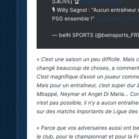
[📺LIVE] 🏆
#SalonVIP
#UCL
🎙 Willy Sagnol : "Aucun entraîneur 
PSG ensemble !"
pic.twitter.com
— beIN SPORTS (@beinsports_FR
«
C’est une saison un peu difficile. Mais c
changé beaucoup de choses
, a commenté
C’est magnifique d’avoir un joueur comme
Mais pour un entraîneur, c’est super dur 
Mbappé, Neymar et Angel Di Maria… Comm
n’est pas possible, il n’y a aucun entraîne
sur des matchs importants de Ligue des 
«
Parce que vos adversaires aussi ont be
le club, pour le championnat et pour la Fr