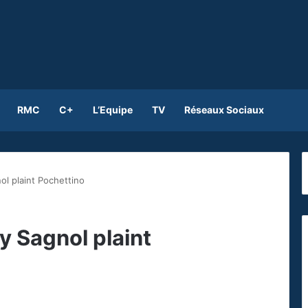
RMC
C+
L’Equipe
TV
Réseaux Sociaux
ol plaint Pochettino
y Sagnol plaint