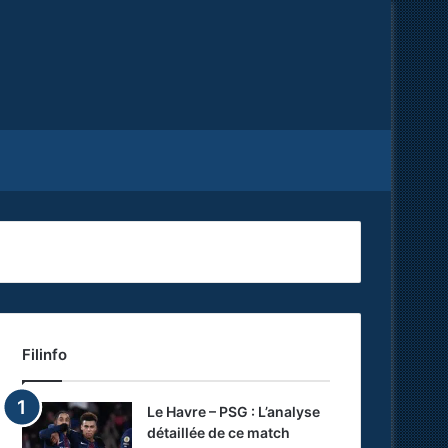
Facebook
X
RSS
Filinfo
Le Havre – PSG : L’analyse
détaillée de ce match