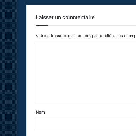
Laisser un commentaire
Votre adresse e-mail ne sera pas publiée.
Les champ
C
o
m
m
e
n
t
a
Nom
i
r