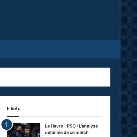
Facebook
X
RSS
Filinfo
Le Havre – PSG : L’analyse
détaillée de ce match