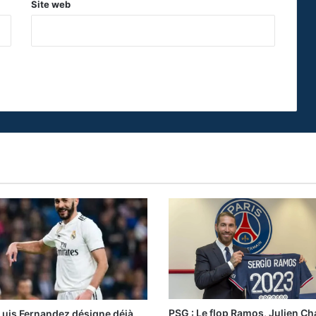
Site web
PSG : Le flop Ramos, Julien C
 Luis Fernandez désigne déjà