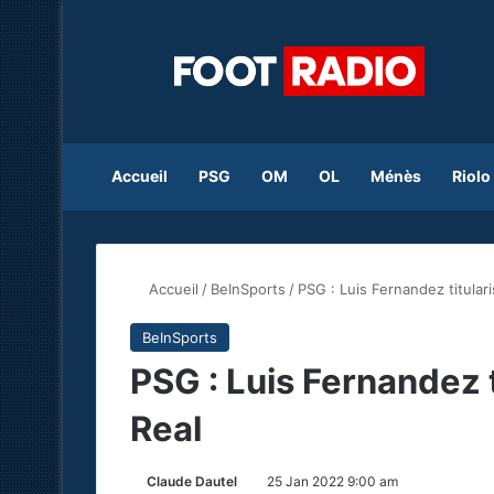
Accueil
PSG
OM
OL
Ménès
Riolo
Accueil
/
BeInSports
/
PSG : Luis Fernandez titular
BeInSports
PSG : Luis Fernandez 
Real
Claude Dautel
25 Jan 2022 9:00 am