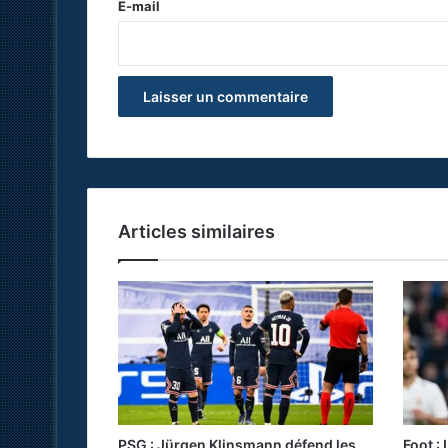
e
E-mail
*
Articles similaires
PSG : Jürgen Klinsmann défend les
Foot :