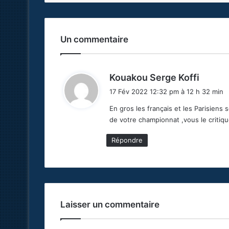
Un commentaire
d
Kouakou Serge Koffi
i
17 Fév 2022 12:32 pm à 12 h 32 min
t
En gros les français et les Parisiens 
de votre championnat ,vous le critiq
:
Répondre
Laisser un commentaire