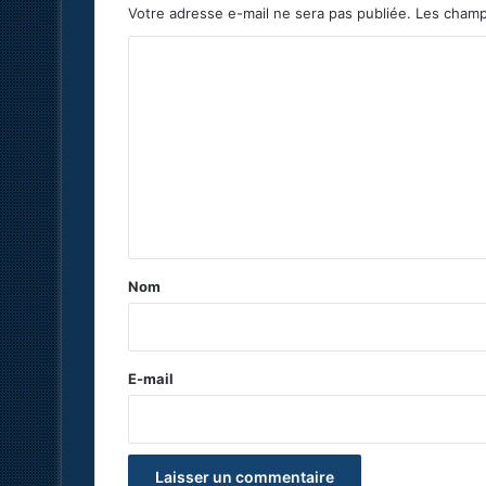
Votre adresse e-mail ne sera pas publiée.
Les champ
C
o
m
m
e
n
t
a
Nom
i
r
e
E-mail
*