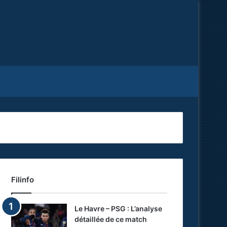
Facebook
X
RSS
Filinfo
Le Havre – PSG : L’analyse
détaillée de ce match