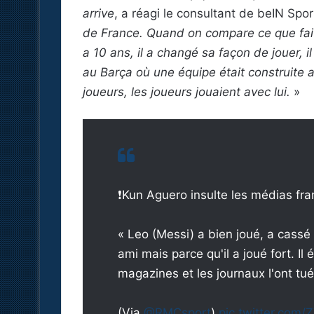
arrive
, a réagi le consultant de beIN Spo
de France. Quand on compare ce que fait M
a 10 ans, il a changé sa façon de jouer, 
au Barça où une équipe était construite au
joueurs, les joueurs jouaient avec lui.
»
❗️Kun Aguero insulte les médias fra
« Leo (Messi) a bien joué, a cassé 
ami mais parce qu'il a joué fort. Il é
magazines et les journaux l'ont tu
(Via
@RMCsport
)
pic.twitter.com