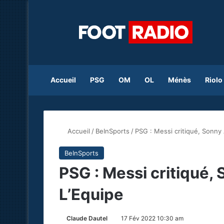
Accueil
PSG
OM
OL
Ménès
Riolo
Accueil
/
BeInSports
/
PSG : Messi critiqué, Sonny
BeInSports
PSG : Messi critiqué,
L’Equipe
Claude Dautel
17 Fév 2022 10:30 am