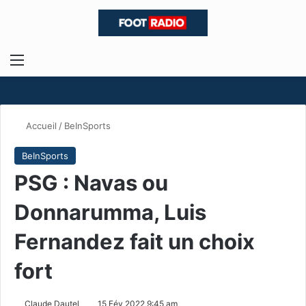
Menu
R
Accueil
/
BeInSports
BeInSports
PSG : Navas ou
Donnarumma, Luis
Fernandez fait un choix
fort
Claude Dautel
15 Fév 2022 9:45 am