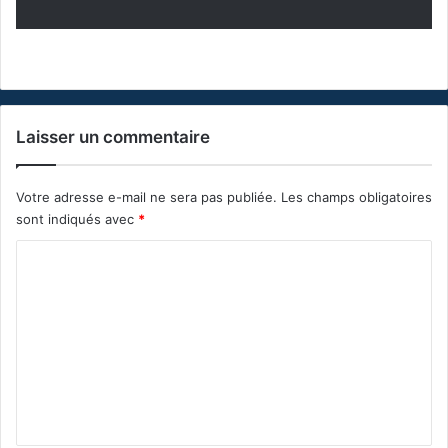
Laisser un commentaire
Votre adresse e-mail ne sera pas publiée.
Les champs obligatoires
sont indiqués avec
*
C
o
m
m
e
n
t