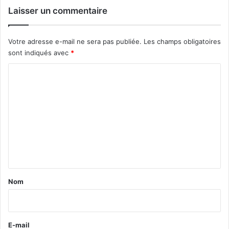
Laisser un commentaire
Votre adresse e-mail ne sera pas publiée.
Les champs obligatoires
sont indiqués avec
*
C
o
m
m
e
n
t
a
Nom
i
r
e
E-mail