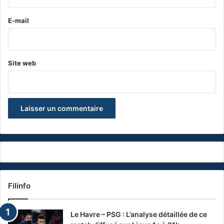
r
e
E-mail
*
Site web
Filinfo
Le Havre – PSG : L’analyse détaillée de ce