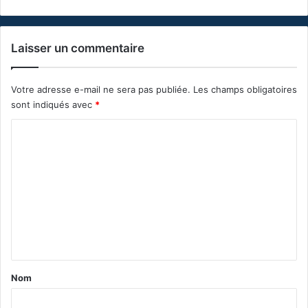
Laisser un commentaire
Votre adresse e-mail ne sera pas publiée.
Les champs obligatoires
sont indiqués avec
*
C
o
m
m
e
n
t
a
Nom
i