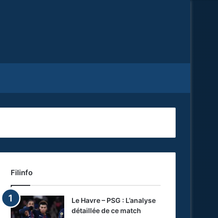
Facebook
X
RSS
Filinfo
Le Havre – PSG : L’analyse
détaillée de ce match