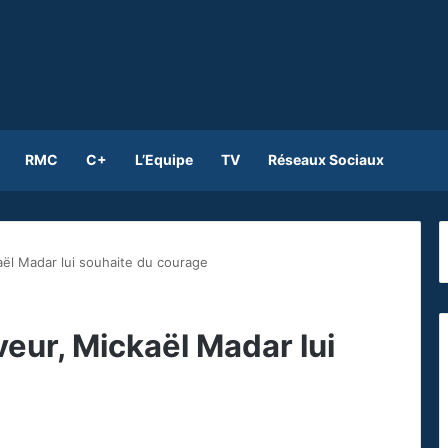
RMC
C+
L’Equipe
TV
Réseaux Sociaux
ël Madar lui souhaite du courage
eur, Mickaël Madar lui