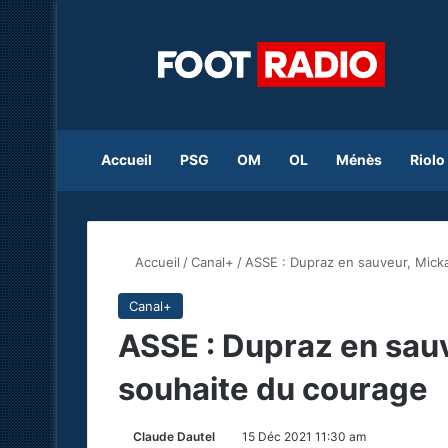
Accueil
PSG
OM
OL
Ménès
Riolo
Accueil
/
Canal+
/
ASSE : Dupraz en sauveur, Micka
Canal+
ASSE : Dupraz en sauv
souhaite du courage
Claude Dautel
15 Déc 2021 11:30 am