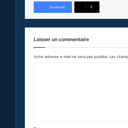
Facebook
X
Laisser un commentaire
Votre adresse e-mail ne sera pas publiée.
Les champ
C
o
m
m
e
n
t
a