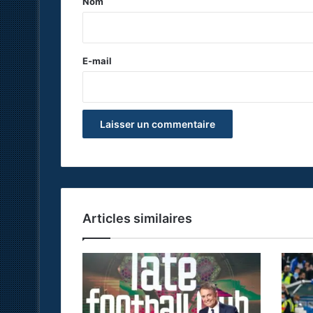
Nom
i
r
e
E-mail
*
Articles similaires