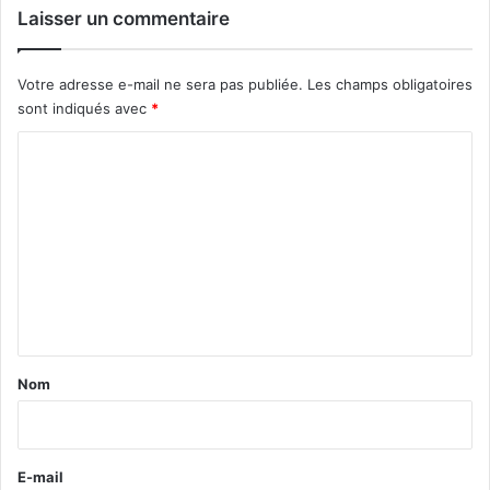
Laisser un commentaire
Votre adresse e-mail ne sera pas publiée.
Les champs obligatoires
sont indiqués avec
*
C
o
m
m
e
n
t
a
Nom
i
r
e
E-mail