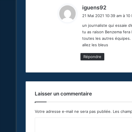
d
iguens92
i
21 Mai 2021 10:39 am à 10 
t
un journaliste qui essaie d’e
tu as raison Benzema fera 
:
toutes les autres équipes.
allez les bleus
Répondre
Laisser un commentaire
Votre adresse e-mail ne sera pas publiée.
Les champ
C
o