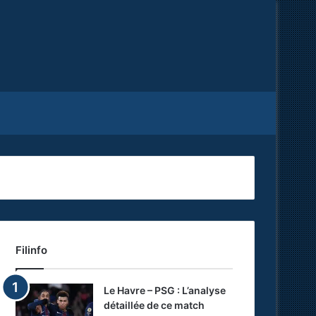
Facebook
X
RSS
Filinfo
Le Havre – PSG : L’analyse
détaillée de ce match