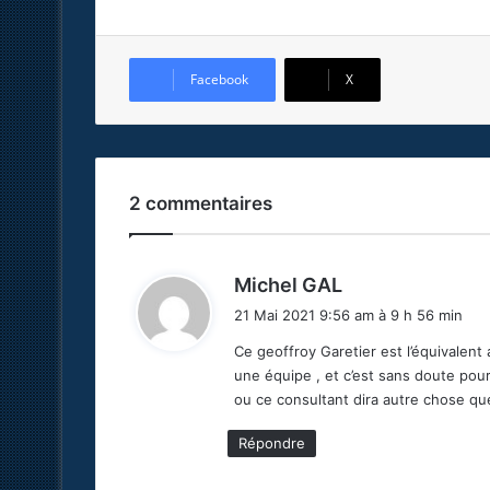
Facebook
X
2 commentaires
d
Michel GAL
i
21 Mai 2021 9:56 am à 9 h 56 min
t
Ce geoffroy Garetier est l’équivalent
une équipe , et c’est sans doute pour 
:
ou ce consultant dira autre chose que
Répondre