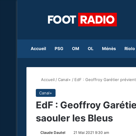
Accueil
PSG
OM
OL
Ménès
Riolo
Accueil
/
Canal+
/
EdF : Geoffroy Garétier prévien
Canal+
EdF : Geoffroy Garéti
saouler les Bleus
Claude Dautel
21 Mai 2021 9:30 am