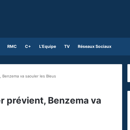
RMC
C+
L’Equipe
TV
Réseaux Sociaux
t, Benzema va saouler les Bleus
er prévient, Benzema va