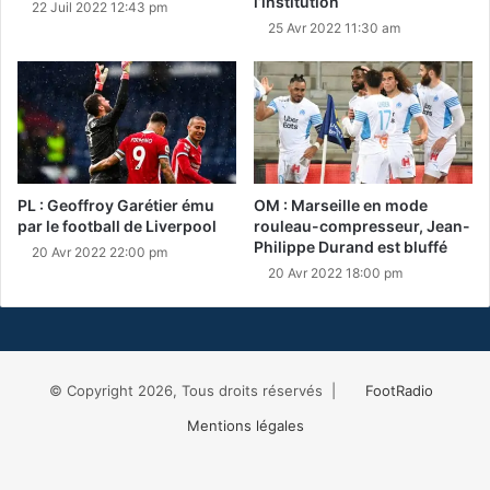
l’institution
22 Juil 2022 12:43 pm
25 Avr 2022 11:30 am
PL : Geoffroy Garétier ému
OM : Marseille en mode
par le football de Liverpool
rouleau-compresseur, Jean-
Philippe Durand est bluffé
20 Avr 2022 22:00 pm
20 Avr 2022 18:00 pm
© Copyright 2026, Tous droits réservés |
FootRadio
Mentions légales
Facebook
X
RSS