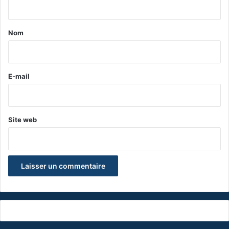
t
a
Nom
i
r
e
E-mail
*
Site web