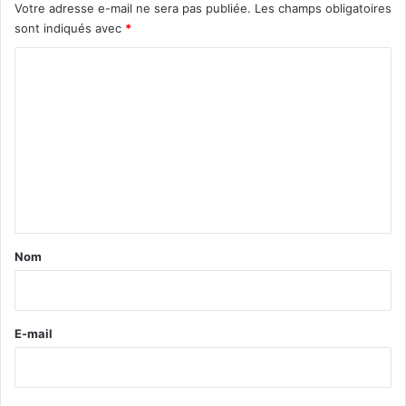
Votre adresse e-mail ne sera pas publiée.
Les champs obligatoires
sont indiqués avec
*
C
o
m
m
e
n
t
a
Nom
i
r
e
E-mail
*