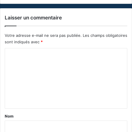
Laisser un commentaire
Votre adresse e-mail ne sera pas publiée.
Les champs obligatoires
sont indiqués avec
*
C
o
m
m
e
n
t
a
Nom
i
r