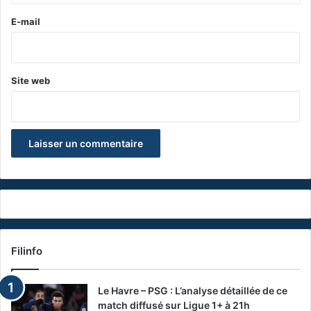
e
E-mail
*
Site web
Filinfo
Le Havre – PSG : L’analyse détaillée de ce
match diffusé sur Ligue 1+ à 21h