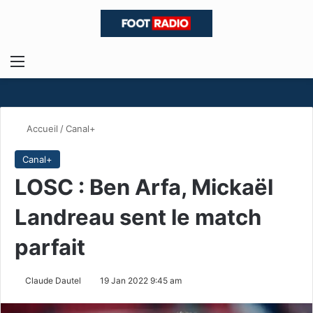
Menu
R
Accueil
/
Canal+
Canal+
LOSC : Ben Arfa, Mickaël
Landreau sent le match
parfait
Claude Dautel
19 Jan 2022 9:45 am