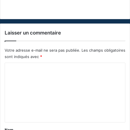
Laisser un commentaire
Votre adresse e-mail ne sera pas publiée.
Les champs obligatoires
sont indiqués avec
*
C
o
m
m
e
n
t
a
Nom