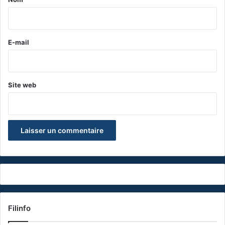
i
r
e
E-mail
*
Site web
Filinfo