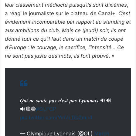
leur classement médiocre puisqu’ils sont dixièmes
,
a réagi le journaliste sur le plateau de Canal+.
C’est
évidement incomparable par rapport au standing et
aux ambitions du club. Mais ce (jeudi) soir, ils ont
donné tout ce qu’il faut dans un match de coupe
d’Europe : le courage, le sacrifice, l’intensité… Ce
ne sont pas juste des mots, ils l’ont prouvé
. »
𝑸𝒖𝒊 𝒏𝒆 𝒔𝒂𝒖𝒕𝒆 𝒑𝒂𝒔 𝒏’𝒆𝒔𝒕 𝒑𝒂𝒔 𝑳𝒚𝒐𝒏𝒏𝒂𝒊𝒔 🔊🔊
🔊🔴🔵
#OLFCP
pic.twitter.com/YmVuDb2mn4
— Olympique Lyonnais (@OL)
March