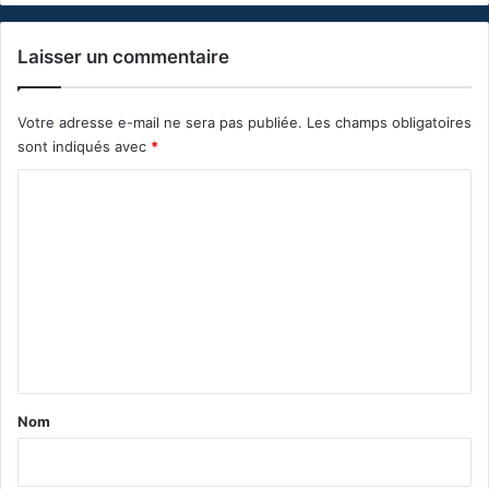
Laisser un commentaire
Votre adresse e-mail ne sera pas publiée.
Les champs obligatoires
sont indiqués avec
*
C
o
m
m
e
n
t
a
Nom
i
r