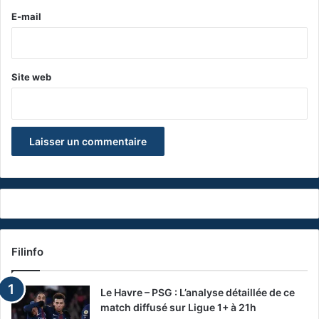
e
E-mail
*
Site web
Filinfo
Le Havre – PSG : L’analyse détaillée de ce
match diffusé sur Ligue 1+ à 21h