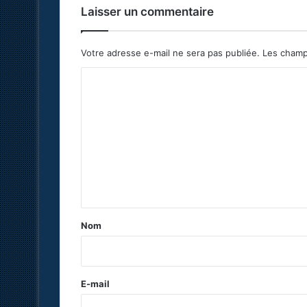
Laisser un commentaire
Votre adresse e-mail ne sera pas publiée.
Les champ
C
o
m
m
e
n
t
a
Nom
i
r
e
E-mail
*