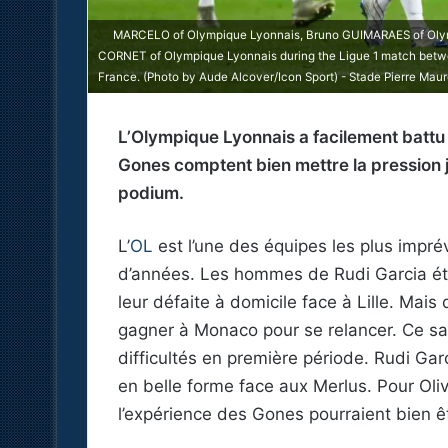
MARCELO of Olympique Lyonnais, Bruno GUIMARAES of Oly
CORNET of Olympique Lyonnais during the Ligue 1 match between
France. (Photo by Aude Alcover/Icon Sport) - Stade Pierre Mauro
L’Olympique Lyonnais a facilement battu 
Gones comptent bien mettre la pression 
podium.
L’
OL
est l’une des équipes les plus impré
d’années. Les hommes de Rudi Garcia ét
leur défaite à domicile face à Lille. Mais
gagner à Monaco pour se relancer. Ce sam
difficultés en première période. Rudi Gar
en belle forme face aux Merlus. Pour Oliv
l’expérience des Gones pourraient bien êtr