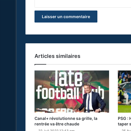
Articles similaires
Canal+ révolutionne sa grille, la
PSG : 
rentrée va être chaude
taper s
22 Juil 2022 12:43 pm
25 Av