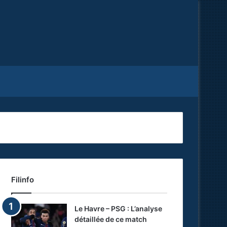
Facebook
X
RSS
Filinfo
Le Havre – PSG : L’analyse
détaillée de ce match