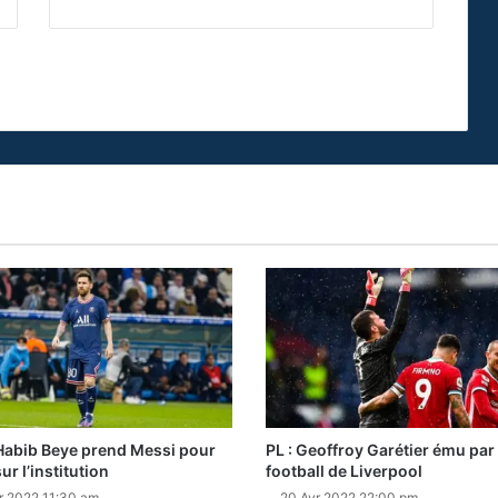
Habib Beye prend Messi pour
PL : Geoffroy Garétier ému par 
ur l’institution
football de Liverpool
r 2022 11:30 am
20 Avr 2022 22:00 pm