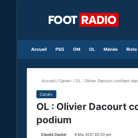
Accueil
PSG
OM
OL
Ménès
Riolo
Accueil
/
Canal+
/
OL : Olivier Dacourt confiant da
Canal+
OL : Olivier Dacourt c
podium
Claude Dautel
9 Mai 2021 20:30 pm