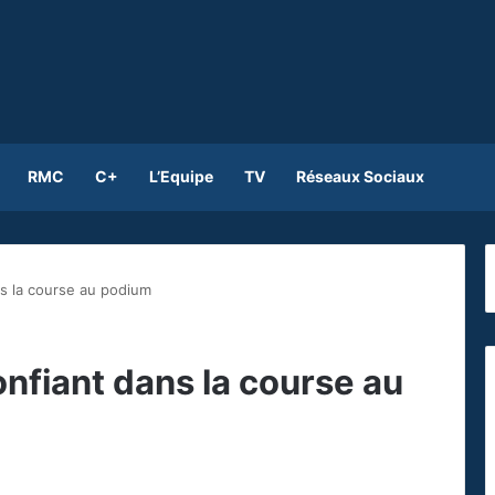
RMC
C+
L’Equipe
TV
Réseaux Sociaux
ns la course au podium
onfiant dans la course au