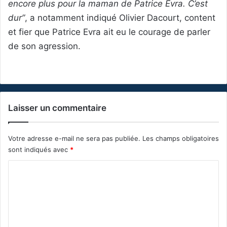
encore plus pour la maman de Patrice Evra. C’est
dur”
, a notamment indiqué Olivier Dacourt, content
et fier que Patrice Evra ait eu le courage de parler
de son agression.
Laisser un commentaire
Votre adresse e-mail ne sera pas publiée.
Les champs obligatoires
sont indiqués avec
*
C
o
m
m