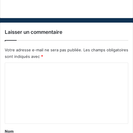
Laisser un commentaire
Votre adresse e-mail ne sera pas publiée.
Les champs obligatoires
sont indiqués avec
*
C
o
m
m
e
n
t
a
Nom