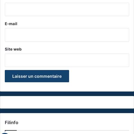
i
r
e
E-mail
*
Site web
Filinfo