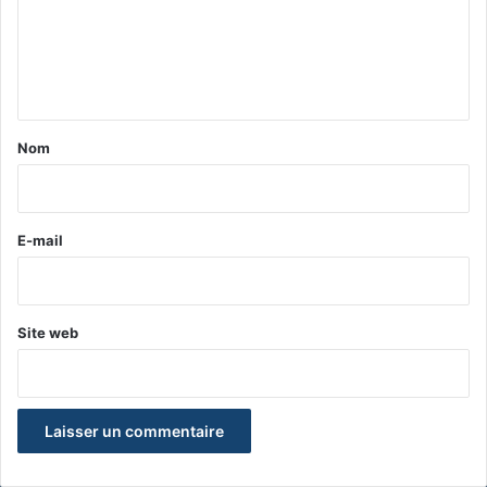
m
e
n
t
a
Nom
i
r
e
E-mail
*
Site web