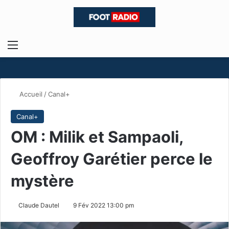
Menu
R
Accueil
/
Canal+
Canal+
OM : Milik et Sampaoli,
Geoffroy Garétier perce le
mystère
Claude Dautel
9 Fév 2022 13:00 pm