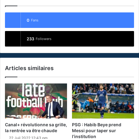
0
Fans
233
Followers
Articles similaires
Canal+ révolutionne sa grille,
PSG : Habib Beye prend
la rentrée va être chaude
Messi pour taper sur
l’institution
22 Juil 2022 12:43 pm