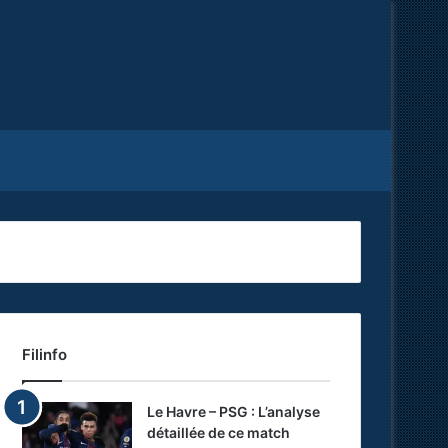
Facebook
X
RSS
Filinfo
Le Havre – PSG : L’analyse
détaillée de ce match