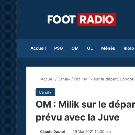
Accueil
PSG
OM
OL
Ménès
Riolo
Accueil
/
Canal+
/
OM : Milik sur le départ, Longor
Canal+
OM : Milik sur le dépar
prévu avec la Juve
Claude Dautel
19 Mar 2021 14:30 pm