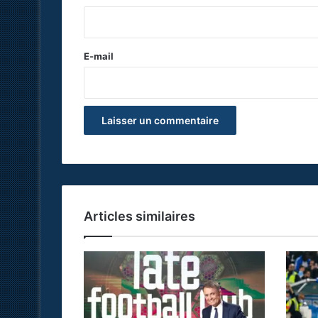
i
r
e
E-mail
*
Articles similaires