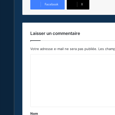
Facebook
X
Laisser un commentaire
Votre adresse e-mail ne sera pas publiée.
Les champ
C
o
m
m
e
n
t
a
Nom