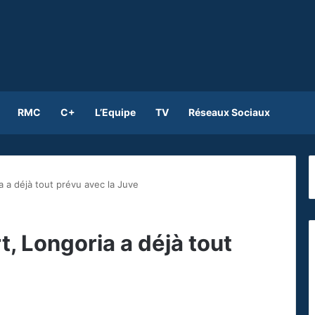
RMC
C+
L’Equipe
TV
Réseaux Sociaux
ia a déjà tout prévu avec la Juve
t, Longoria a déjà tout