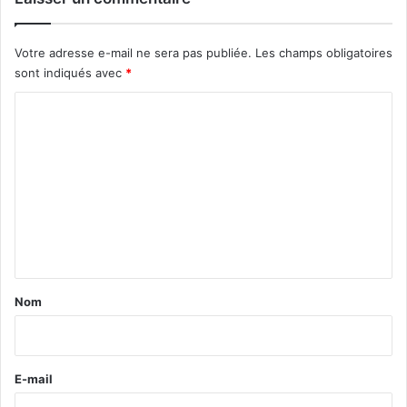
Votre adresse e-mail ne sera pas publiée.
Les champs obligatoires
sont indiqués avec
*
C
o
m
m
e
n
t
a
Nom
i
r
e
E-mail
*