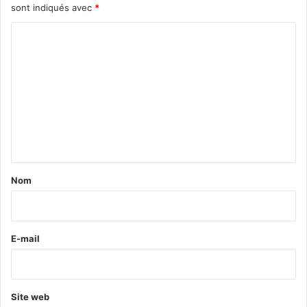
sont indiqués avec
*
C
o
m
m
e
n
t
a
Nom
i
r
e
E-mail
*
Site web