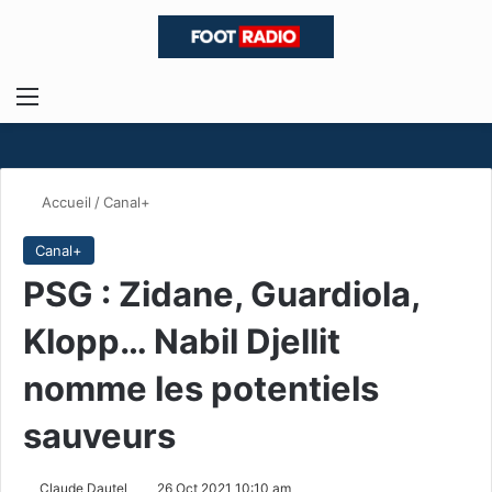
Menu
R
Accueil
/
Canal+
Canal+
PSG : Zidane, Guardiola,
Klopp… Nabil Djellit
nomme les potentiels
sauveurs
Claude Dautel
26 Oct 2021 10:10 am