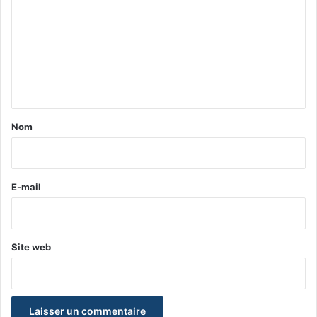
m
m
e
n
t
a
Nom
i
r
e
E-mail
*
Site web