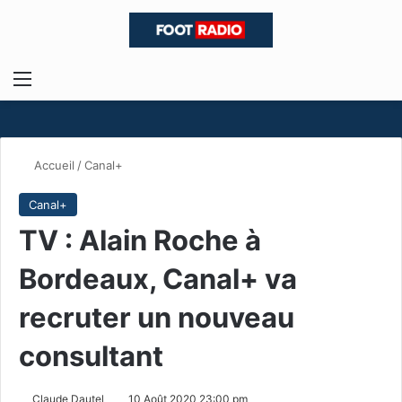
Menu
R
Accueil
/
Canal+
Canal+
TV : Alain Roche à
Bordeaux, Canal+ va
recruter un nouveau
consultant
Claude Dautel
10 Août 2020 23:00 pm