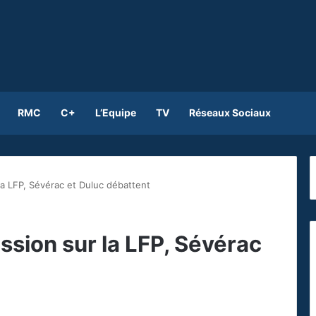
RMC
C+
L’Equipe
TV
Réseaux Sociaux
la LFP, Sévérac et Duluc débattent
ssion sur la LFP, Sévérac