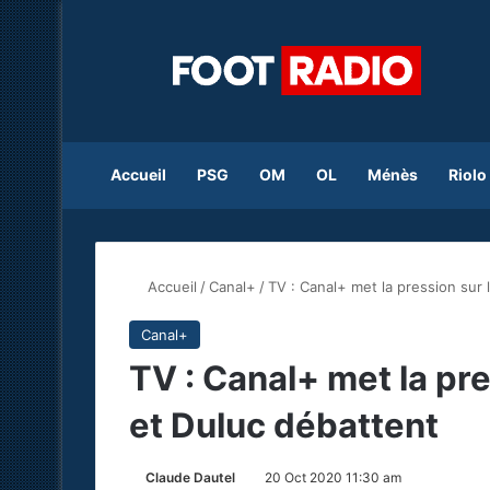
Accueil
PSG
OM
OL
Ménès
Riolo
Accueil
/
Canal+
/
TV : Canal+ met la pression sur 
Canal+
TV : Canal+ met la pre
et Duluc débattent
Claude Dautel
20 Oct 2020 11:30 am