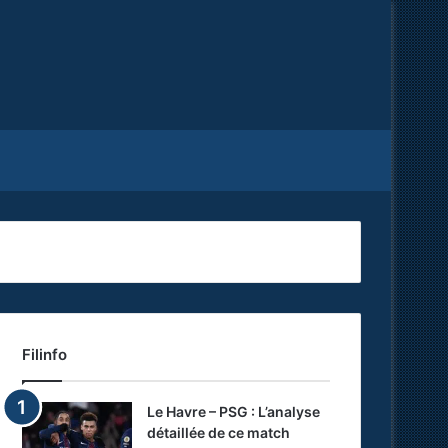
Facebook
X
RSS
Filinfo
Le Havre – PSG : L’analyse
détaillée de ce match