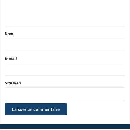
e
n
t
a
Nom
i
r
e
E-mail
*
Site web