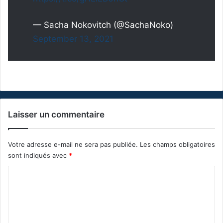
— Sacha Nokovitch (@SachaNoko)
September 13, 2021
Laisser un commentaire
Votre adresse e-mail ne sera pas publiée.
Les champs obligatoires
sont indiqués avec
*
C
o
m
m