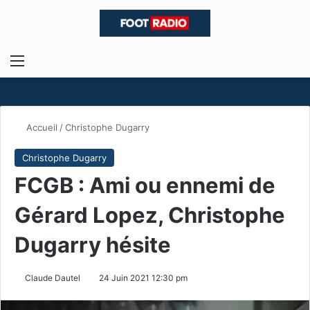
Menu
R
Accueil
/
Christophe Dugarry
Christophe Dugarry
FCGB : Ami ou ennemi de
Gérard Lopez, Christophe
Dugarry hésite
Claude Dautel
24 Juin 2021 12:30 pm