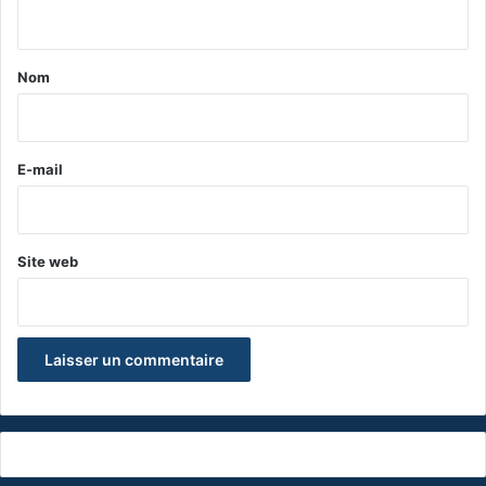
n
t
a
Nom
i
r
e
E-mail
*
Site web