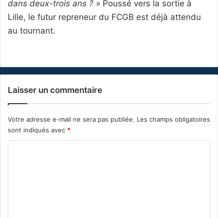
dans deux-trois ans ?
» Poussé vers la sortie à
Lille, le futur repreneur du FCGB est déjà attendu
au tournant.
Laisser un commentaire
Votre adresse e-mail ne sera pas publiée.
Les champs obligatoires
sont indiqués avec
*
C
o
m
m
e