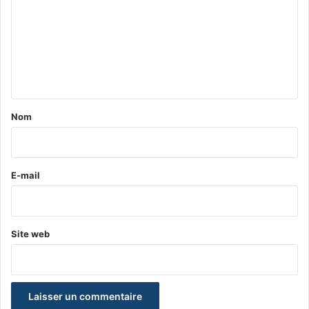
m
m
e
n
t
a
Nom
i
r
e
E-mail
*
Site web