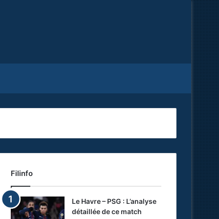
Facebook
X
RSS
Filinfo
Le Havre – PSG : L’analyse
détaillée de ce match