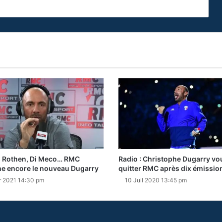
: Rothen, Di Meco… RMC
Radio : Christophe Dugarry vou
e encore le nouveau Dugarry
quitter RMC après dix émission
r 2021 14:30 pm
10 Juil 2020 13:45 pm