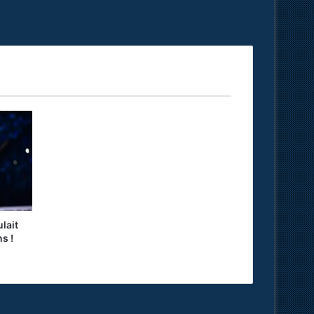
lait
s !