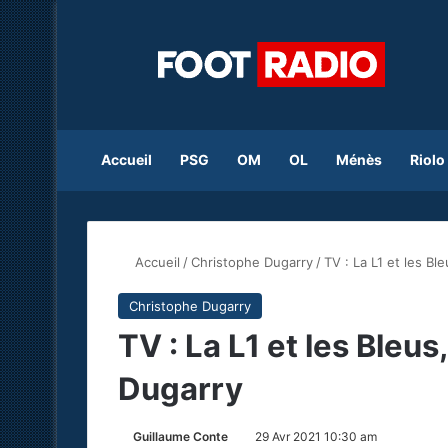
Accueil
PSG
OM
OL
Ménès
Riolo
Accueil
/
Christophe Dugarry
/
TV : La L1 et les B
Christophe Dugarry
TV : La L1 et les Bleu
Dugarry
Guillaume Conte
29 Avr 2021 10:30 am