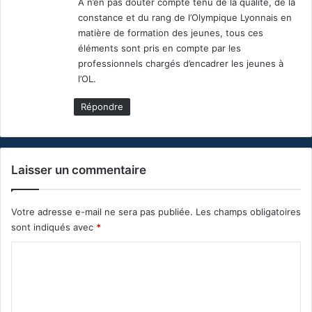
A n’en pas douter compte tenu de la qualité, de la
constance et du rang de l’Olympique Lyonnais en
matière de formation des jeunes, tous ces
éléments sont pris en compte par les
professionnels chargés d’encadrer les jeunes à
l’OL.
Répondre
Laisser un commentaire
Votre adresse e-mail ne sera pas publiée.
Les champs obligatoires
sont indiqués avec
*
C
o
m