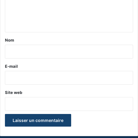
m
e
n
t
a
Nom
i
r
e
E-mail
*
Site web