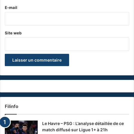
e
E-mail
*
Site web
Filinfo
Le Havre – PSG : L’analyse détaillée de ce
match diffusé sur Ligue 1+ à 21h