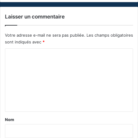
Laisser un commentaire
Votre adresse e-mail ne sera pas publiée.
Les champs obligatoires
sont indiqués avec
*
C
o
m
m
e
n
t
a
Nom
i
r