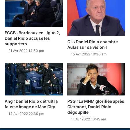
FCGB : Bordeaux en Ligue 2,
Daniel Riolo accuse les
OL : Daniel Riolo chambre
supporters
Aulas sur sa vision !
21 Avr 2022 14:30 pm
15 Avr 2022 10:30 am
Ang : Daniel Riolo détruit la
PSG : La MNM glorifiée après
fausse image de Man City
Clermont, Daniel Riolo
dégoupille
14 Avr 2022 22:30 pm
11 Avr 2022 10:45 am