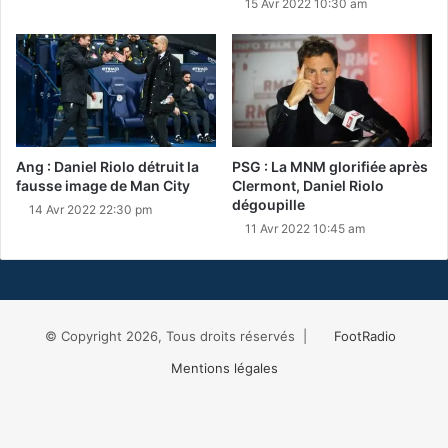
15 Avr 2022 10:30 am
Ang : Daniel Riolo détruit la
PSG : La MNM glorifiée après
fausse image de Man City
Clermont, Daniel Riolo
dégoupille
14 Avr 2022 22:30 pm
11 Avr 2022 10:45 am
© Copyright 2026, Tous droits réservés |
FootRadio
Mentions légales
Facebook
X
RSS