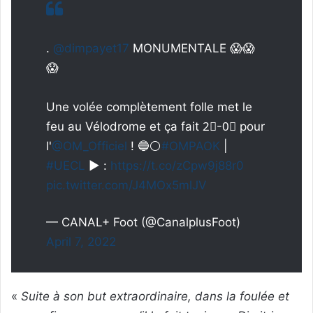
.
@dimpayet17
MONUMENTALE 😱😱
😱
Une volée complètement folle met le
feu au Vélodrome et ça fait 2⃣-0⃣ pour
l'
@OM_Officiel
! 🔵⚪️
#OMPAOK
|
#UECL
▶️ :
https://t.co/zCpw9j88r0
pic.twitter.com/J4MOx5mlJV
— CANAL+ Foot (@CanalplusFoot)
April 7, 2022
«
Suite à son but extraordinaire, dans la foulée et