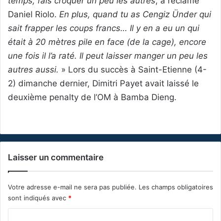
temps, fais croquer un peu les autres
, a réclamé
Daniel Riolo.
En plus, quand tu as Cengiz Ünder qui
sait frapper les coups francs… Il y en a eu un qui
était à 20 mètres pile en face (de la cage), encore
une fois il l’a raté. Il peut laisser manger un peu les
autres aussi.
» Lors du succès à Saint-Etienne (4-
2) dimanche dernier, Dimitri Payet avait laissé le
deuxième penalty de l’OM à Bamba Dieng.
Laisser un commentaire
Votre adresse e-mail ne sera pas publiée.
Les champs obligatoires
sont indiqués avec
*
C