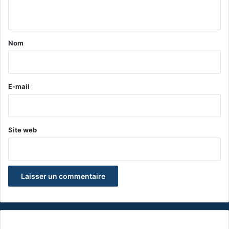
n
t
a
Nom
i
r
e
E-mail
*
Site web