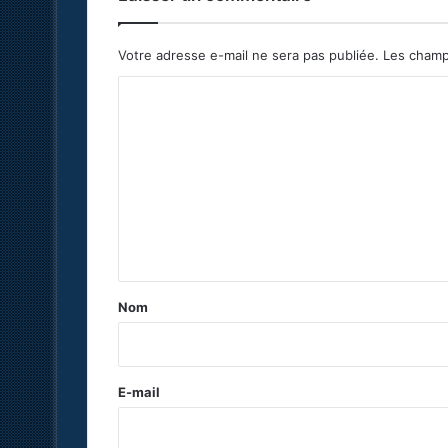
Votre adresse e-mail ne sera pas publiée.
Les champ
C
o
m
m
e
n
t
a
Nom
i
r
e
E-mail
*