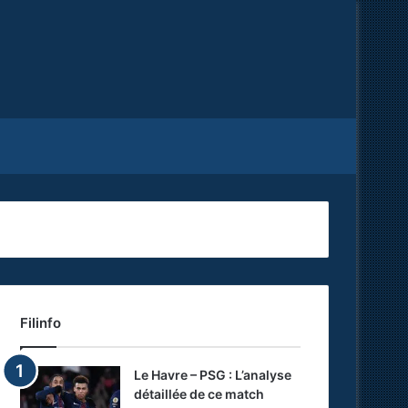
Facebook
X
RSS
Filinfo
Le Havre – PSG : L’analyse
détaillée de ce match