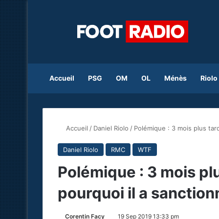
Accueil
PSG
OM
OL
Ménès
Riolo
Accueil
/
Daniel Riolo
/
Polémique : 3 mois plus tard
Daniel Riolo
RMC
WTF
Polémique : 3 mois plu
pourquoi il a sanction
Corentin Facy
19 Sep 2019 13:33 pm