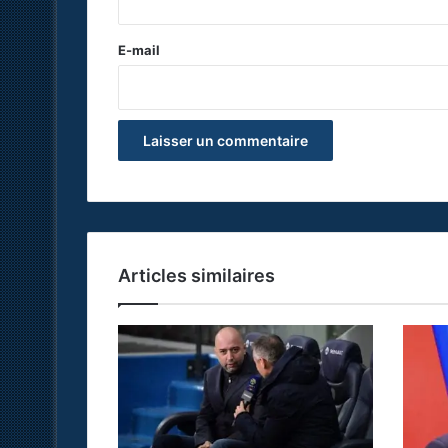
r
e
E-mail
*
Articles similaires