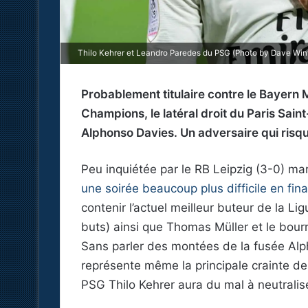
Thilo Kehrer et Leandro Paredes du PSG (Photo by Dave Wint
Probablement titulaire contre le Bayern 
Champions, le latéral droit du Paris Sai
Alphonso Davies. Un adversaire qui risq
Peu inquiétée par le RB Leipzig (3-0) ma
une soirée beaucoup plus difficile en fin
contenir l’actuel meilleur buteur de la
buts) ainsi que Thomas Müller et le bou
Sans parler des montées de la fusée Alp
représente même la principale crainte de 
PSG Thilo Kehrer aura du mal à neutralis