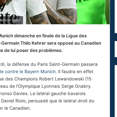
er/Icon Sport)
Munich dimanche en finale de la Ligue des
nt-Germain Thilo Kehrer sera opposé au Canadien
ue de lui poser des problèmes.
rdi, la défense du Paris Saint-Germain passera
ale contre le Bayern Munich
. Il faudra en effet
 Ligue des Champions Robert Lewandowski (15
rreau de l’Olympique Lyonnais Serge Gnabry.
honso Davies. Le latéral gauche bavarois
Daniel Riolo, persuadé que le latéral droit du
er le Canadien.