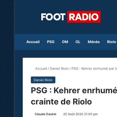
Accueil
PSG
OM
OL
Ménès
Riolo
Accueil
/
Daniel Riolo
/
PSG : Kehrer enrhumé par la
Daniel Riolo
PSG : Kehrer enrhumé 
crainte de Riolo
Claude Dautel
20 Août 2020 21:00 pm