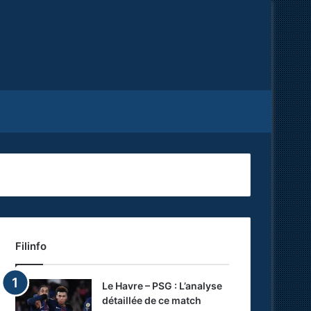
Facebook
X
RSS
Filinfo
Le Havre – PSG : L’analyse
détaillée de ce match