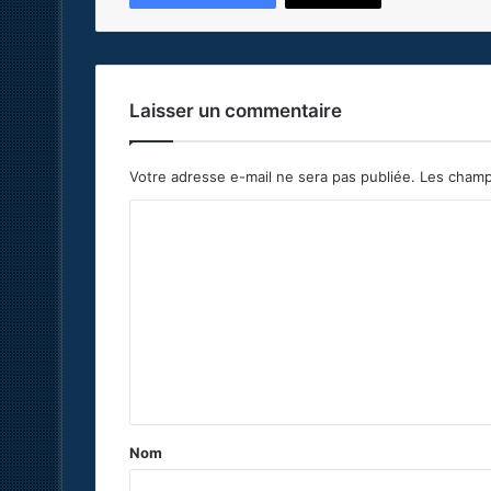
Laisser un commentaire
Votre adresse e-mail ne sera pas publiée.
Les champ
C
o
m
m
e
n
t
a
Nom
i