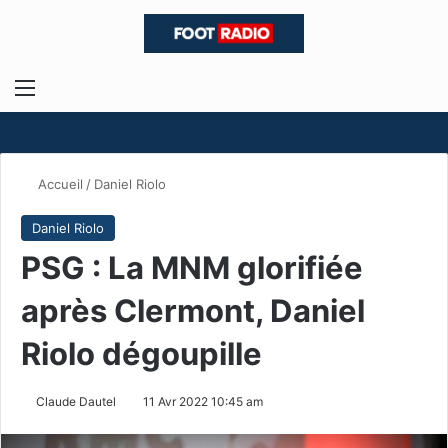
Menu
R
Accueil
/
Daniel Riolo
Daniel Riolo
PSG : La MNM glorifiée
après Clermont, Daniel
Riolo dégoupille
Claude Dautel
11 Avr 2022 10:45 am