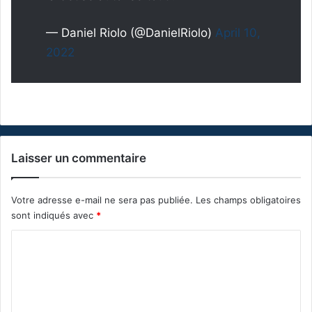
— Daniel Riolo (@DanielRiolo)
April 10,
2022
Laisser un commentaire
Votre adresse e-mail ne sera pas publiée.
Les champs obligatoires
sont indiqués avec
*
C
o
m
m