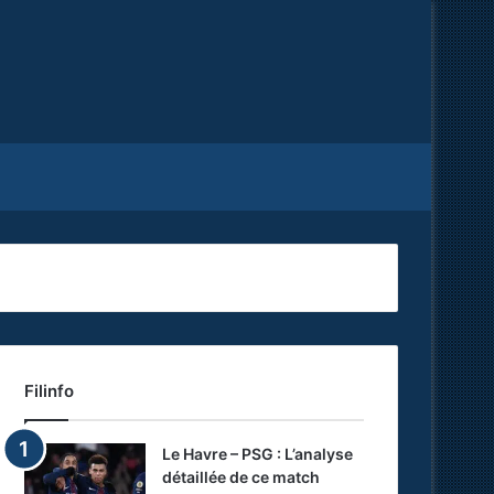
Facebook
X
RSS
Filinfo
Le Havre – PSG : L’analyse
détaillée de ce match