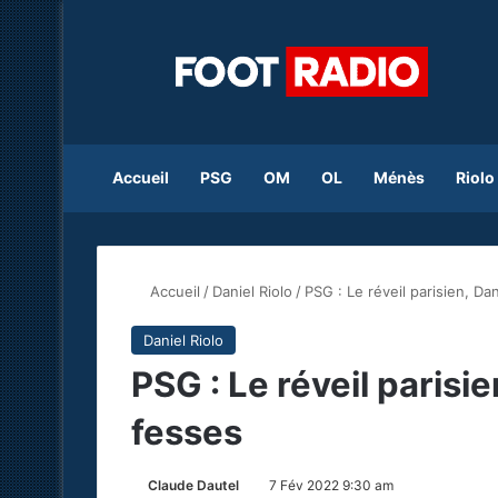
Accueil
PSG
OM
OL
Ménès
Riolo
Accueil
/
Daniel Riolo
/
PSG : Le réveil parisien, Dan
Daniel Riolo
PSG : Le réveil parisie
fesses
Claude Dautel
7 Fév 2022 9:30 am