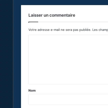
Laisser un commentaire
Votre adresse e-mail ne sera pas publiée.
Les champ
C
o
m
m
e
n
t
a
Nom
i
r