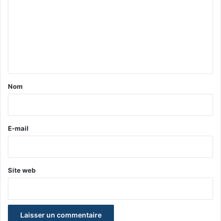
m
m
e
n
t
a
Nom
i
r
e
E-mail
*
Site web