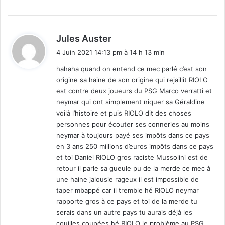
d
Jules Auster
i
4 Juin 2021 14:13 pm à 14 h 13 min
t
hahaha quand on entend ce mec parlé c’est son
origine sa haine de son origine qui rejaillit RIOLO
:
est contre deux joueurs du PSG Marco verratti et
neymar qui ont simplement niquer sa Géraldine
voilà l’histoire et puis RIOLO dit des choses
personnes pour écouter ses conneries au moins
neymar à toujours payé ses impôts dans ce pays
en 3 ans 250 millions d’euros impôts dans ce pays
et toi Daniel RIOLO gros raciste Mussolini est de
retour il parle sa gueule pu de la merde ce mec à
une haine jalousie rageux il est impossible de
taper mbappé car il tremble hé RIOLO neymar
rapporte gros à ce pays et toi de la merde tu
serais dans un autre pays tu aurais déjà les
couilles coupées hé RIOLO le problème au PSG