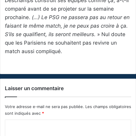
Deschamps construit ses équipes comme ça
, a-t-il
comparé avant de se projeter sur la semaine
prochaine.
(…) Le PSG ne passera pas au retour en
faisant le même match, je ne peux pas croire à ça.
S’ils se qualifient, ils seront meilleurs.
» Nul doute
que les Parisiens ne souhaitent pas revivre un
match aussi compliqué.
Laisser un commentaire
Votre adresse e-mail ne sera pas publiée.
Les champs obligatoires
sont indiqués avec
*
C
o