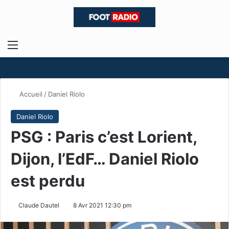
Menu
R
Accueil
/
Daniel Riolo
Daniel Riolo
PSG : Paris c’est Lorient,
Dijon, l’EdF… Daniel Riolo
est perdu
Claude Dautel
8 Avr 2021 12:30 pm