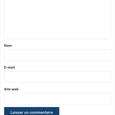
m
m
e
n
t
a
Nom
i
r
e
E-mail
*
Site web