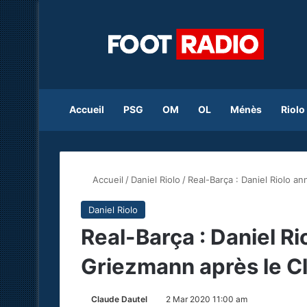
Accueil
PSG
OM
OL
Ménès
Riolo
Accueil
/
Daniel Riolo
/
Real-Barça : Daniel Riolo a
Daniel Riolo
Real-Barça : Daniel R
Griezmann après le C
Claude Dautel
2 Mar 2020 11:00 am