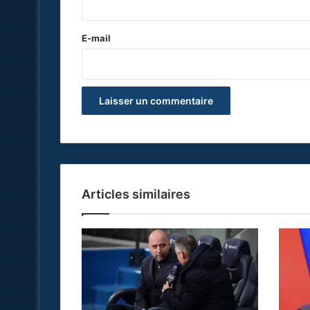
r
e
E-mail
*
Articles similaires