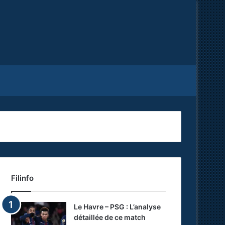
Facebook
X
RSS
Filinfo
Le Havre – PSG : L’analyse
détaillée de ce match