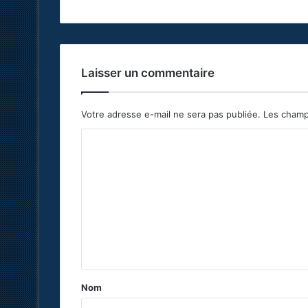
Laisser un commentaire
Votre adresse e-mail ne sera pas publiée.
Les champ
C
o
m
m
e
n
t
a
Nom
i