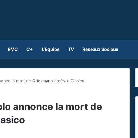
RMC
C+
L’Equipe
TV
Réseaux Sociaux
nnonce la mort de Griezmann après le Clasico
iolo annonce la mort de
lasico