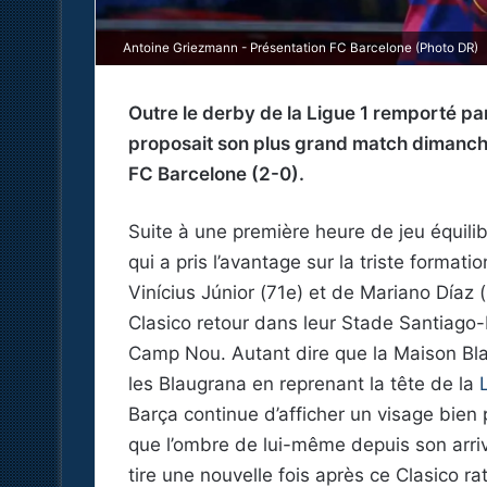
Antoine Griezmann - Présentation FC Barcelone (Photo DR)
Outre le derby de la Ligue 1 remporté par
proposait son plus grand match dimanche 
FC Barcelone (2-0).
Suite à une première heure de jeu équilib
qui a pris l’avantage sur la triste forma
Vinícius Júnior (71e) et de Mariano Díaz
Clasico retour dans leur Stade Santiago
Camp Nou. Autant dire que la Maison Bla
les Blaugrana en reprenant la tête de la
Barça continue d’afficher un visage bien 
que l’ombre de lui-même depuis son arr
tire une nouvelle fois après ce Clasico r