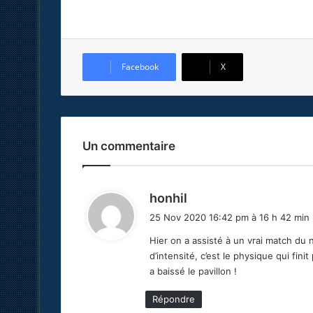
Facebook
X
Un commentaire
d
honhil
i
25 Nov 2020 16:42 pm à 16 h 42 min
t
Hier on a assisté à un vrai match du n
d’intensité, c’est le physique qui fini
:
a baissé le pavillon !
Répondre