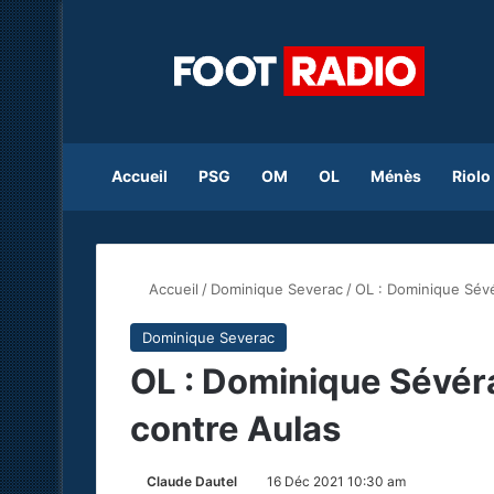
Accueil
PSG
OM
OL
Ménès
Riolo
Accueil
/
Dominique Severac
/
OL : Dominique Sévé
Dominique Severac
OL : Dominique Sévéra
contre Aulas
Claude Dautel
16 Déc 2021 10:30 am