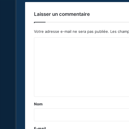
Laisser un commentaire
Votre adresse e-mail ne sera pas publiée.
Les champ
C
o
m
m
e
n
t
a
Nom
i
r
e
E-mail