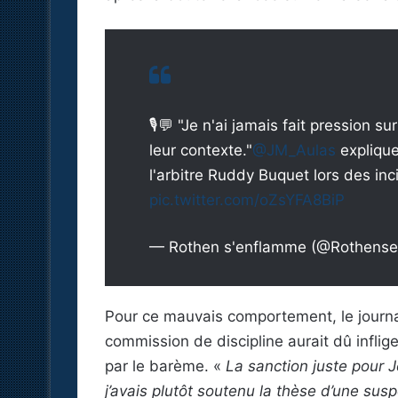
🎙💬 "Je n'ai jamais fait pression su
leur contexte."
@JM_Aulas
explique
l'arbitre Ruddy Buquet lors des i
pic.twitter.com/oZsYFA8BiP
— Rothen s'enflamme (@Rothens
Pour ce mauvais comportement, le journa
commission de discipline aurait dû inflige
par le barème. «
La sanction juste pour 
j’avais plutôt soutenu la thèse d’une sus