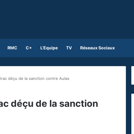
RMC
C+
L’Equipe
TV
Réseaux Sociaux
rac déçu de la sanction contre Aulas
c déçu de la sanction