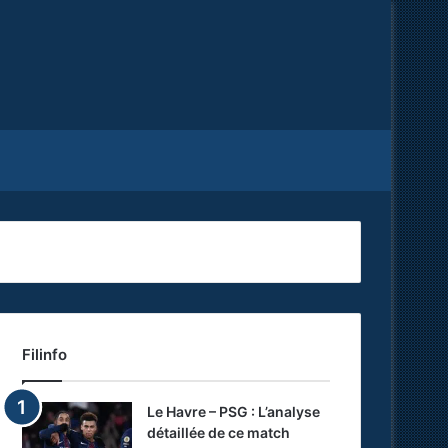
Facebook
X
RSS
Filinfo
Le Havre – PSG : L’analyse
détaillée de ce match