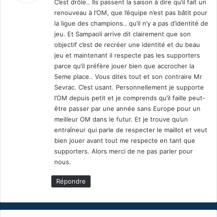
C’est drôle.. Ils passent la saison à dire qu’il fait un
renouveau à l’OM, que l’équipe n’est pas bâtit pour
:
la ligue des champions.. qu’il n’y a pas d’identité de
jeu. Et Sampaoli arrive dit clairement que son
objectif c’est de recréer une identité et du beau
jeu et maintenant il respecte pas les supporters
parce qu’il préfère jouer bien que accrocher la
5eme place.. Vous dites tout et son contraire Mr
Sevrac. C’est usant. Personnellement je supporte
l’OM depuis petit et je comprends qu’il faille peut-
être passer par une année sans Europe pour un
meilleur OM dans le futur. Et je trouve qu’un
entraîneur qui parle de respecter le maillot et veut
bien jouer avant tout me respecte en tant que
supporters. Alors merci de ne pas parler pour
nous.
Répondre