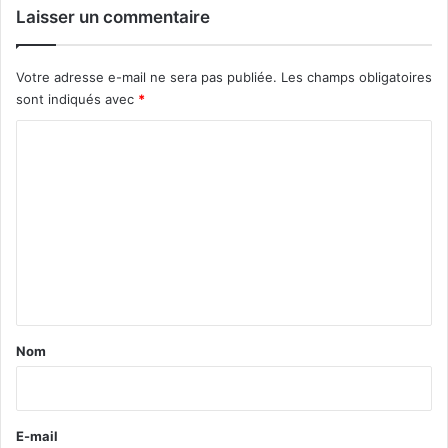
Laisser un commentaire
Votre adresse e-mail ne sera pas publiée.
Les champs obligatoires
sont indiqués avec
*
C
o
m
m
e
n
t
a
Nom
i
r
e
E-mail