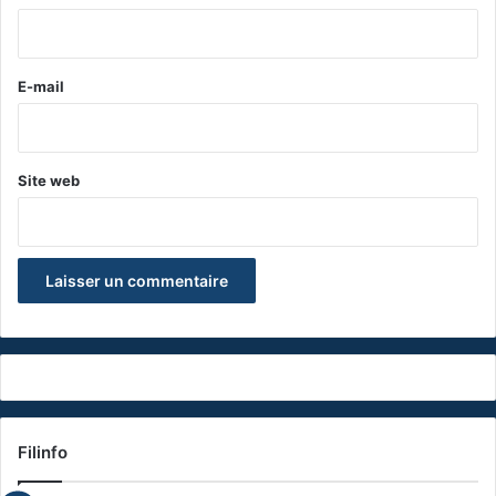
i
r
e
E-mail
*
Site web
Filinfo