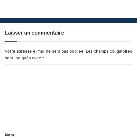
Laisser un commentaire
Votre adresse e-mail ne sera pas publiée.
Les champs obligatoires
sont indiqués avec
*
C
o
m
m
e
n
t
a
Nom